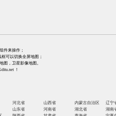
组件来操作；
线框可以切换全屏地图；
地图，卫星影像地图。
.net ！
河北省
山西省
内蒙古自治区
辽宁
山东省
河南省
湖北省
湖南
区
陕西省
甘肃省
青海省
宁夏