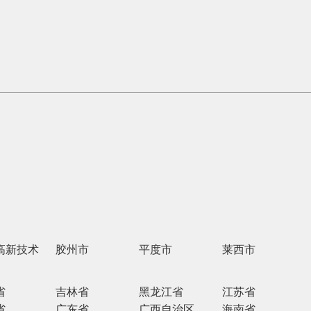
高新技术
胶州市
平度市
莱西市
开发区
省
吉林省
黑龙江省
江苏省
省
广东省
广西自治区
海南省