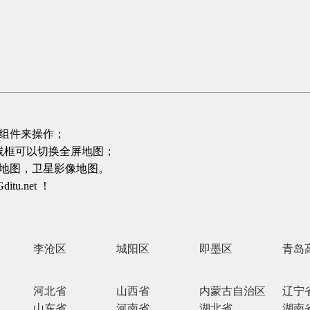
组件来操作；
线框可以切换全屏地图；
地图，卫星影像地图。
.net ！
李沧区
城阳区
即墨区
青岛
产业
河北省
山西省
内蒙古自治区
辽宁
山东省
河南省
湖北省
湖南